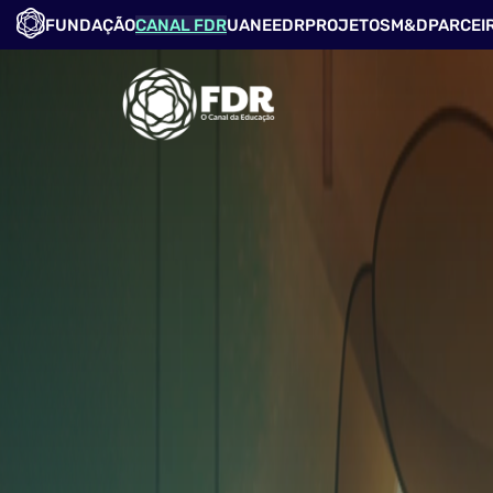
FUNDAÇÃO
CANAL FDR
UANE
EDR
PROJETOS
M&D
PARCEI