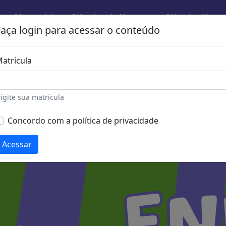
ns
Matemática
Ciências da Natureza
Ciências Huma
Faça login para acessar o conteúdo
Comece a estudar agora!
atrícula
Conheça mais cursos do Enem MIX
igite sua matrícula
Concordo com a política de privacidade
Acessar