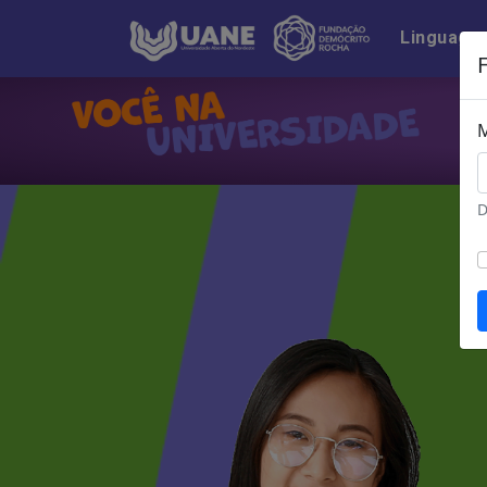
Linguage
M
D