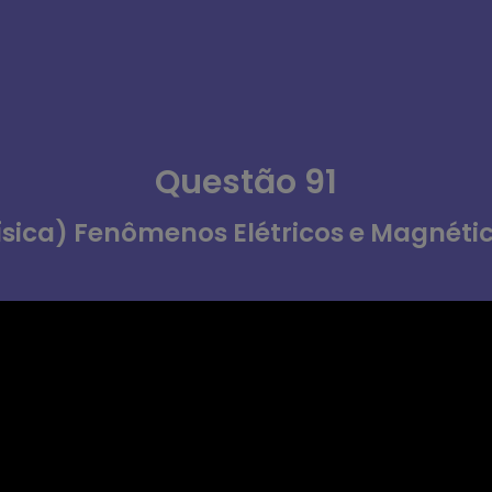
Questão 91
ísica) Fenômenos Elétricos e Magnéti