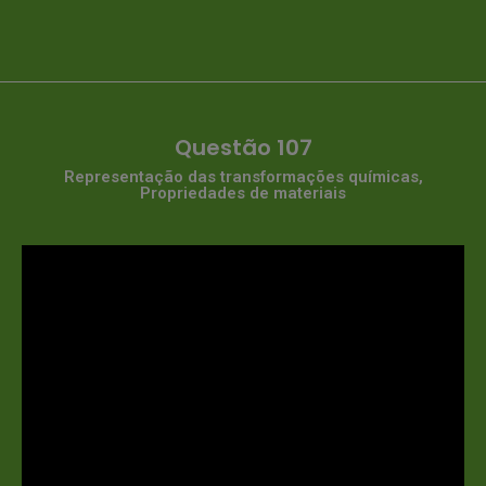
Questão 107
Representação das transformações químicas,
Propriedades de materiais