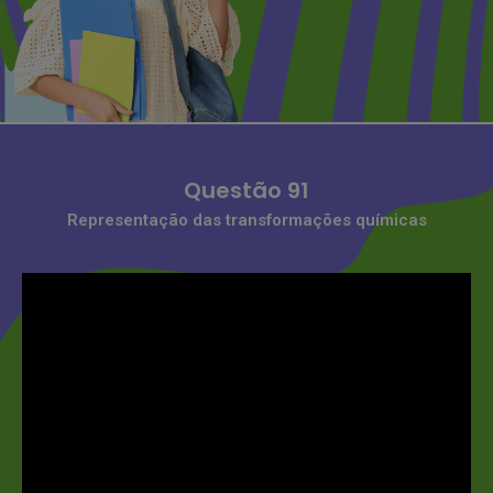
Questão 91
Representação das transformações químicas