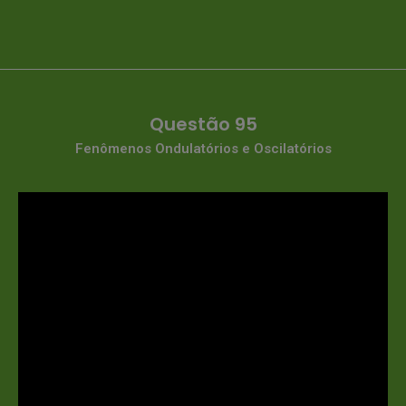
Questão 95
Fenômenos Ondulatórios e Oscilatórios