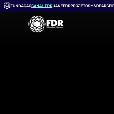
FUNDAÇÃO
CANAL FDR
UANE
EDR
PROJETOS
M&D
PARCEI